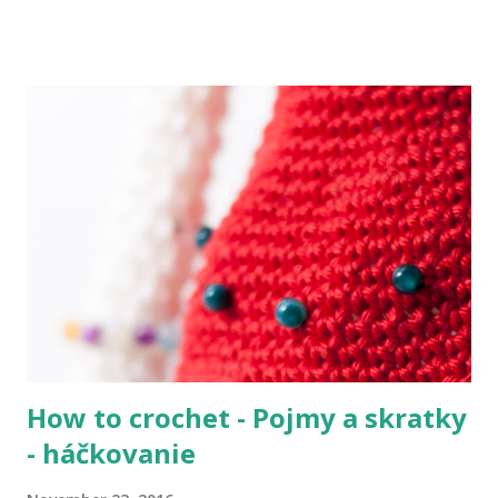
ktoré vytvárajú jeden komplex. V seriáli sa zoznamujete s
jednotlivými Pokemonmi, ich schopnosťami a príbehom
chlapcov Asha a Goha, zároveň v ňom môžete pochopiť
základné princípy kartovej hry, kde sa síce nehrá s kartami,
ale súboje prebiehajú na štadiónoch priamo s Pokemonmi.
Áno sú to súboje, a to možno rodičov od Pokemonov často
odrádza. Ale Pokemoni a aj hráči, si po súbojoch podajú
ruky a často sú priateľmi. Takže by sa to skôr dalo nazvať
športom. Vyradený Pokemon nikdy nie je zabitý, ale
omráčený, alebo jednoducho "nie je schopný zápasu" a po
hre (súboji) sa uzdraví do plnej sily. Predsalen sa jedná o
vymyslené bájne tvory, ktoré sa od nás ľudí dosť l...
How to crochet - Pojmy a skratky
- háčkovanie