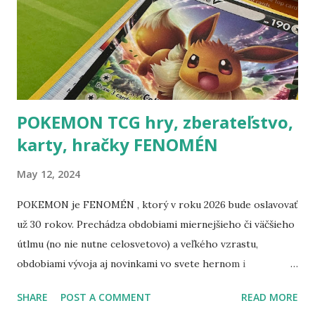
POKEMON TCG hry, zberateľstvo,
karty, hračky FENOMÉN
May 12, 2024
POKEMON je FENOMÉN , ktorý v roku 2026 bude oslavovať
už 30 rokov. Prechádza obdobiami miernejšieho či väčšieho
útlmu (no nie nutne celosvetovo) a veľkého vzrastu,
obdobiami vývoja aj novinkami vo svete hernom i
zberateľskom. Čo všetko Pokemon je ? Zberateľstvo,
SHARE
POST A COMMENT
READ MORE
kartová hra, hračky, oblečenie, doplnky, seriály aj filmy,